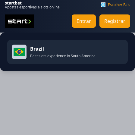
startbet
🌐
Escolher País
Apostas esportivas e slots online
Entrar
Registrar
Brazil
Best slots experience in South America