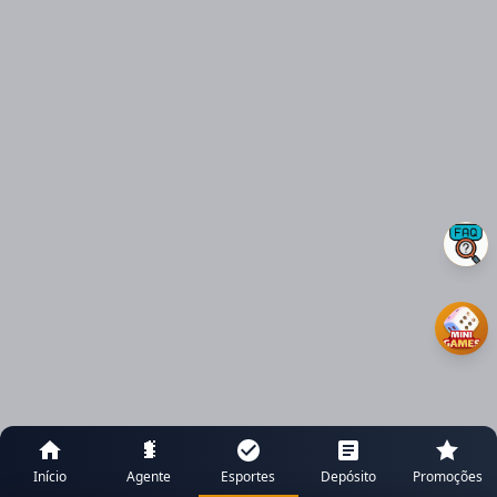
Início
Agente
Esportes
Depósito
Promoções