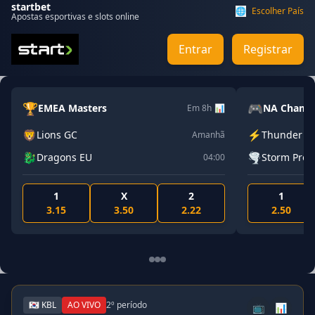
startbet
🌐
Escolher País
Apostas esportivas e slots online
Entrar
Registrar
🎮
Masters
NA Championship
Em 8h
📊
⚡
GC
Thunder NA
Amanhã
🌪️
s EU
Storm Pro
04:00
X
2
1
X
3.50
2.22
2.50
3.25
🇰🇷 KBL
AO VIVO
2º período
📺
📊