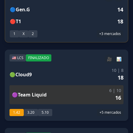
14
🔵
Gen.G
18
🔴
T1
1
X
2
+3 mercados
🇺🇸 LCS
FINALIZADO
🎥
📊
10 | 8
🟢
Cloud9
18
6 | 10
🟣
Team Liquid
16
1.42
3.20
5.10
+5 mercados