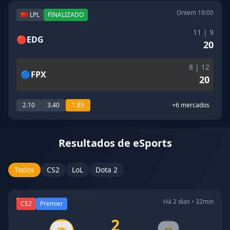
Ontem 19:00
🇨🇳 LPL
FINALIZADO
11 | 9
🔴
EDG
20
8 | 12
🔵
FPX
20
2.10
3.40
1.85
+6 mercados
Resultados de eSports
Todos
CS2
LoL
Dota 2
Há 2 dias • 32min
CS2
Premier
2