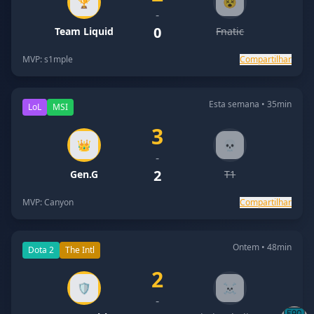
🏆
😵
-
0
Team Liquid
Fnatic
MVP: s1mple
Compartilhar
Esta semana • 35min
LoL
MSI
3
👑
💀
-
2
Gen.G
T1
MVP: Canyon
Compartilhar
Ontem • 48min
Dota 2
The Intl
2
🛡️
☠️
-