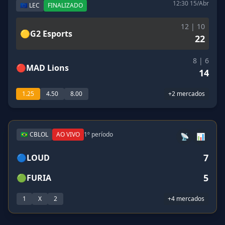
12:30 15/Abr
🇪🇺 LEC
FINALIZADO
12 | 10
🟡
G2 Esports
22
8 | 6
🔴
MAD Lions
14
1.25
4.50
8.00
+2 mercados
🇧🇷 CBLOL
AO VIVO
1º período
📡
📊
7
🔵
LOUD
5
🟢
FURIA
1
X
2
+4 mercados